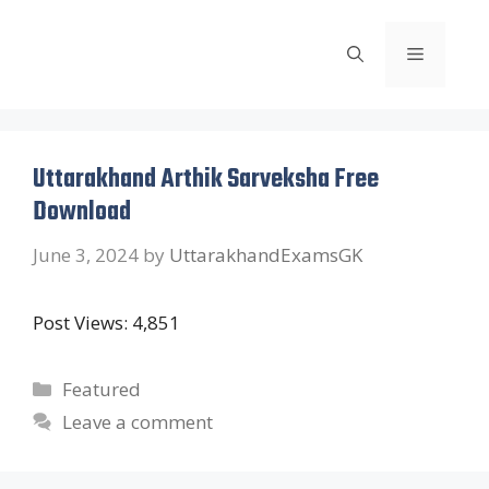
Skip
to
Menu
content
Uttarakhand Arthik Sarveksha Free
Download
June 3, 2024
by
UttarakhandExamsGK
Post Views: 4,851
Categories
Featured
Leave a comment