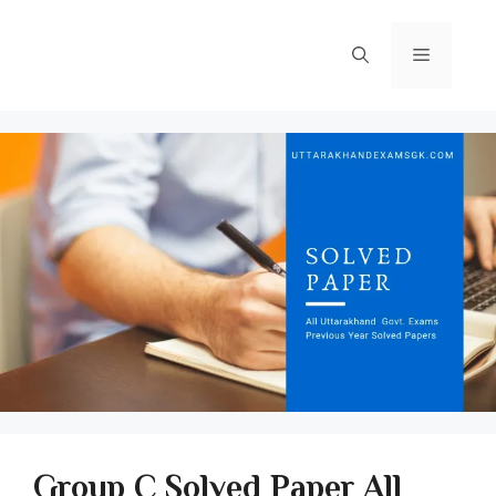
Skip
to
Menu
content
Group C Solved Paper All