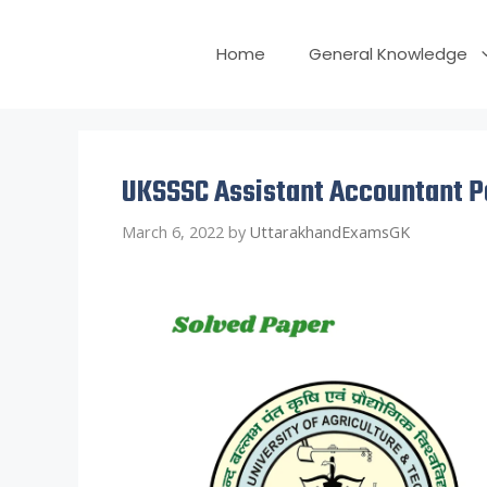
Skip
to
Home
General Knowledge
content
UKSSSC Assistant Accountant P
March 6, 2022
by
UttarakhandExamsGK