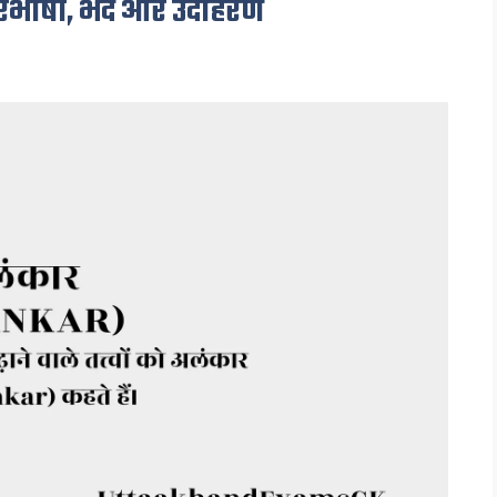
परिभाषा, भेद और उदाहरण