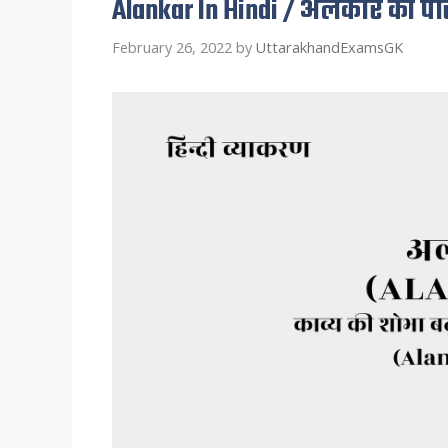
Alankar In Hindi / अलंकार की 
February 26, 2022
by
UttarakhandExamsGK