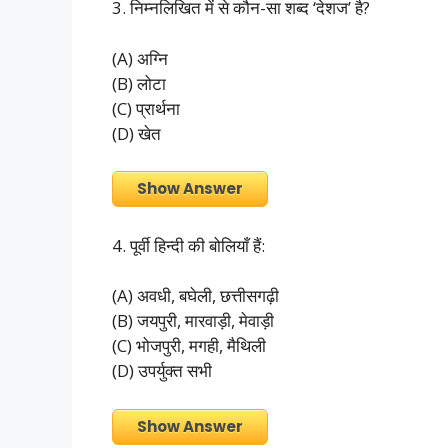
3. निम्नलिखित में से कौन-सा शब्द ‘देशज’ है?
(A) अग्नि
(B) लोटा
(C) प्रार्थना
(D) खेत
Show Answer
4. पूर्वी हिन्दी की बोलियाँ हैं:
(A) अवधी, बघेली, छत्तीसगढ़ी
(B) जयपुरी, मारवाड़ी, मेवाड़ी
(C) भोजपुरी, मगही, मैथिली
(D) उपर्युक्त सभी
Show Answer