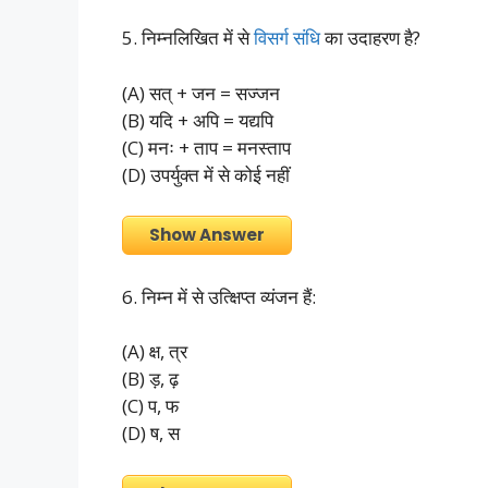
5. निम्नलिखित में से
विसर्ग संधि
का उदाहरण है?
(A) सत् + जन = सज्जन
(B) यदि + अपि = यद्यपि
(C) मनः + ताप = मनस्ताप
(D) उपर्युक्त में से कोई नहीं
Show Answer
6. निम्न में से उत्क्षिप्त व्यंजन हैं:
(A) क्ष, त्र
(B) ड़, ढ़
(C) प, फ
(D) ष, स