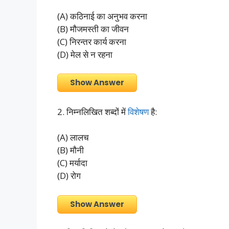
(A) कठिनाई का अनुभव करना
(B) मौजमस्ती का जीवन
(C) निरन्तर कार्य करना
(D) मेल से न रहना
Show Answer
2. निम्नलिखित शब्दों में
विशेषण
है:
(A) लालच
(B) मौनी
(C) मर्यादा
(D) रोग
Show Answer