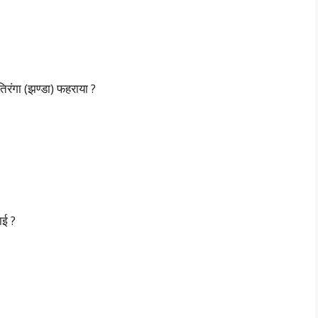
 तिरंगा (झण्डा) फहराया ?
ाई ?