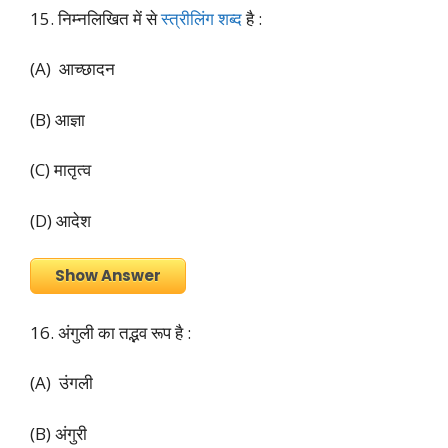
15. निम्नलिखित में से
स्त्रीलिंग शब्द
है :
(A) आच्छादन
(B) आज्ञा
(C) मातृत्व
(D) आदेश
Show Answer
16. अंगुली का तद्भव रूप है :
(A) उंगली
(B) अंगुरी