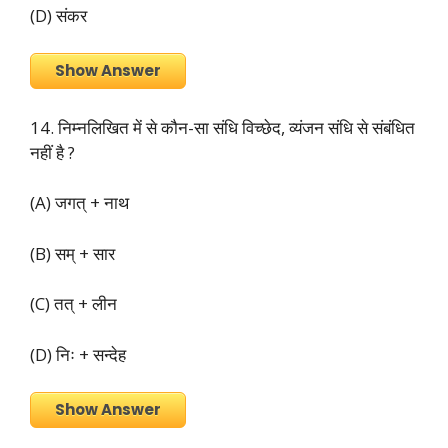
(D) संकर
Show Answer
14. निम्नलिखित में से कौन-सा संधि विच्छेद, व्यंजन संधि से संबंधित
नहीं है ?
(A) जगत् + नाथ
(B) सम् + सार
(C) तत् + लीन
(D) निः + सन्देह
Show Answer