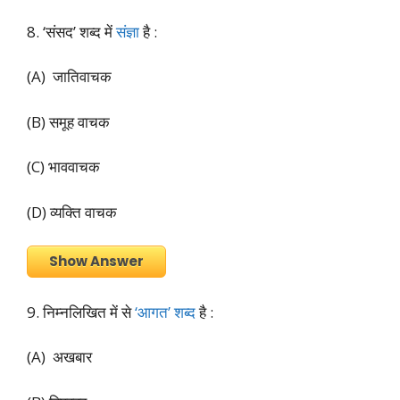
8. ‘संसद’ शब्द में
संज्ञा
है :
(A) जातिवाचक
(B) समूह वाचक
(C) भाववाचक
(D) व्यक्ति वाचक
Show Answer
9. निम्नलिखित में से
‘आगत’ शब्द
है :
(A) अखबार