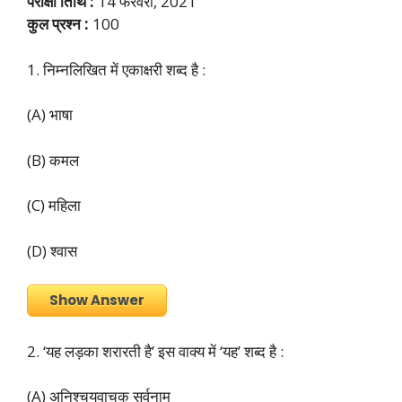
परीक्षा तिथि :
14 फरवरी, 2021
कुल प्रश्न :
100
1. निम्नलिखित में एकाक्षरी शब्द है :
(A) भाषा
(B) कमल
(C) महिला
(D) श्वास
Show Answer
2. ‘यह लड़का शरारती है’ इस वाक्य में ‘यह’ शब्द है :
(A) अनिश्चयवाचक सर्वनाम