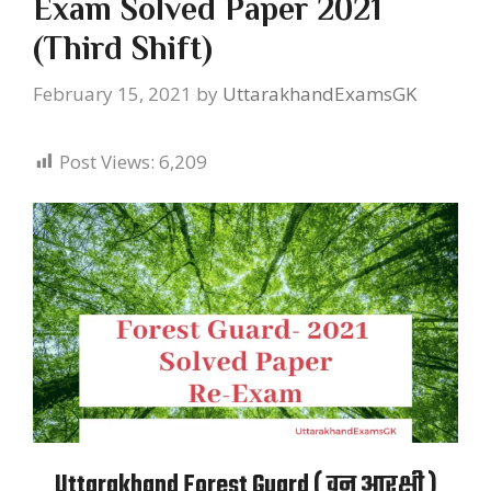
Exam Solved Paper 2021
(Third Shift)
February 15, 2021
by
UttarakhandExamsGK
Post Views:
6,209
Uttarakhand Forest Guard ( वन आरक्षी )