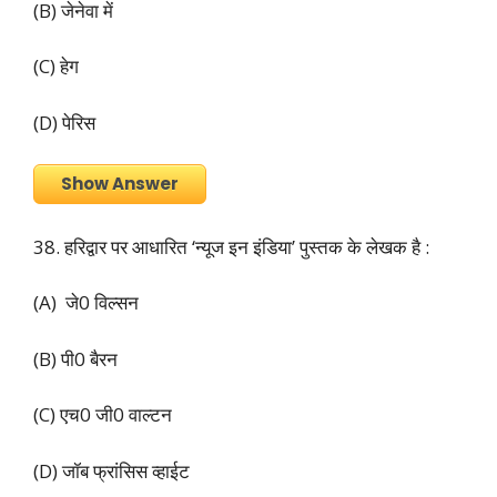
(B) जेनेवा में
(C) हेग
(D) पेरिस
Show Answer
38. हरिद्वार पर आधारित ‘न्यूज इन इंडिया’ पुस्तक के लेखक है :
(A) जे0 विल्सन
(B) पी0 बैरन
(C) एच0 जी0 वाल्टन
(D) जॉब फ्रांसिस व्हाईट