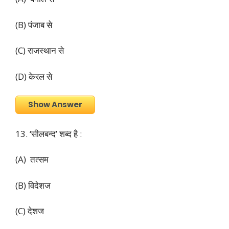
(B) पंजाब से
(C) राजस्थान से
(D) केरल से
Show Answer
13. ‘सीलबन्द’ शब्द है :
(A) तत्सम
(B) विदेशज
(C) देशज