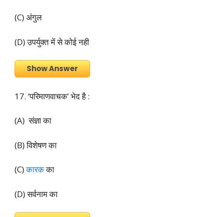
(C) अंगुल
(D) उपर्युक्त में से कोई नही
Show Answer
17. ‘परिमाणवाचक’ भेद है :
(A) संज्ञा का
(B) विशेषण का
(C)
कारक
का
(D) सर्वनाम का