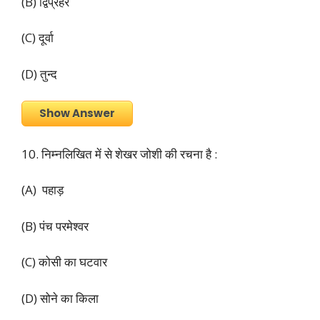
(B) द्विप्रहर
(C) दूर्वा
(D) तुन्द
Show Answer
10. निम्नलिखित में से शेखर जोशी की रचना है :
(A) पहाड़
(B) पंच परमेश्वर
(C) कोसी का घटवार
(D) सोने का किला