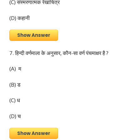
(C) संस्मरणात्मक रेखाचित्र
(D) कहानी
Show Answer
7. हिन्दी वर्णमाला के अनुसार, कौन-सा वर्ण पंचमाक्षर है ?
(A) म
(B) ड
(C) ध
(D) च
Show Answer