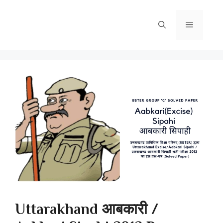
Skip
to
Menu
content
Uttarakhand आबकारी /