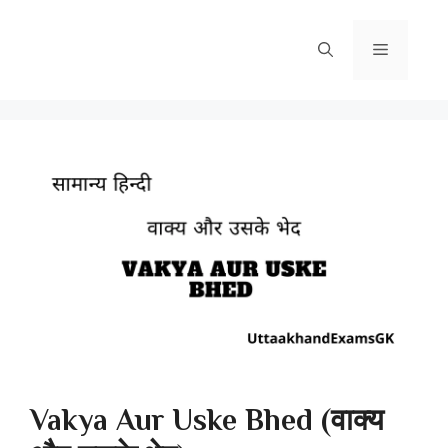
Skip
to
Menu
content
Vakya Aur Uske Bhed (वाक्य