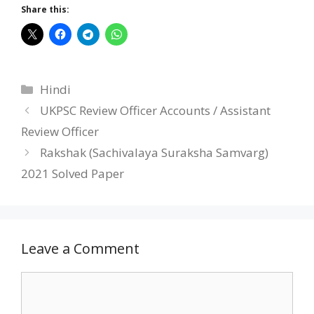
Share this:
Categories
Hindi
UKPSC Review Officer Accounts / Assistant
Review Officer
Rakshak (Sachivalaya Suraksha Samvarg)
2021 Solved Paper
Leave a Comment
Comment