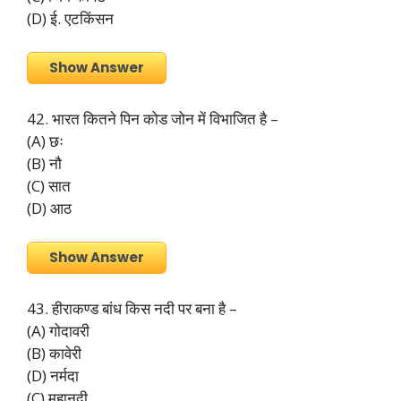
(D) ई. एटकिंसन
Show Answer
42. भारत कितने पिन कोड जोन में विभाजित है –
(A) छः
(B) नौ
(C) सात
(D) आठ
Show Answer
43. हीराकण्ड बांध किस नदी पर बना है –
(A) गोदावरी
(B) कावेरी
(D) नर्मदा
(C) महानदी