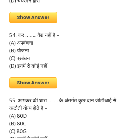
(D) चेयरमैन द्वारा
Show Answer
54. कर …….. वैद्य नहीं है –
(A) अपवंचना
(B) योजना
(C) प्रबंधन
(D) इनमें से कोई नहीं
Show Answer
55. आयकर की धारा ……. के अंतर्गत कुछ दान जीटीआई से
कटौती योग्य होते हैं –
(A) 80D
(B) 80C
(C) 80G