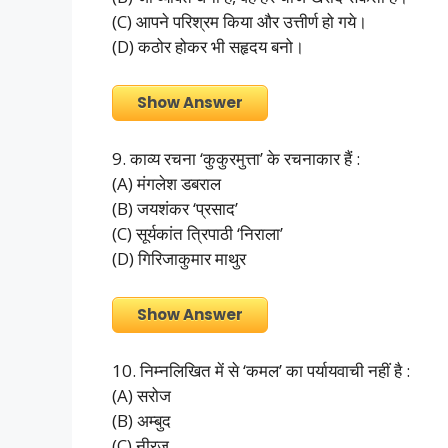
(C) आपने परिश्रम किया और उत्तीर्ण हो गये।
(D) कठोर होकर भी सहृदय बनो।
Show Answer
9. काव्य रचना ‘कुकुरमुत्ता’ के रचनाकार हैं :
(A) मंगलेश डबराल
(B) जयशंकर ‘प्रसाद’
(C) सूर्यकांत त्रिपाठी ‘निराला’
(D) गिरिजाकुमार माथुर
Show Answer
10. निम्नलिखित में से ‘कमल’ का पर्यायवाची नहीं है :
(A) सरोज
(B) अम्बुद
(C) नीरज