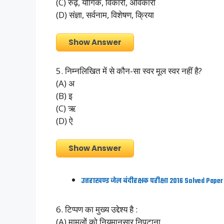
(C) रुढ़, यौगिक, विकारी, अविकारी
(D) संज्ञा, सर्वनाम, विशेषण, क्रिया
Show Answer
5. निम्नलिखित में से कौन-सा स्वर मूल स्वर नहीं है?
(A) अ
(B) इ
(C) ऋ
(D) ऐ
Show Answer
उत्तराखण्ड जेल बंदीरक्षक परीक्षा 2016 Solved Paper
6. टिप्पण का मुख्य उद्देश्य है :
(A) मामलों को नियमानुसार निपटाना